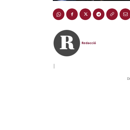
Redacció
|
D