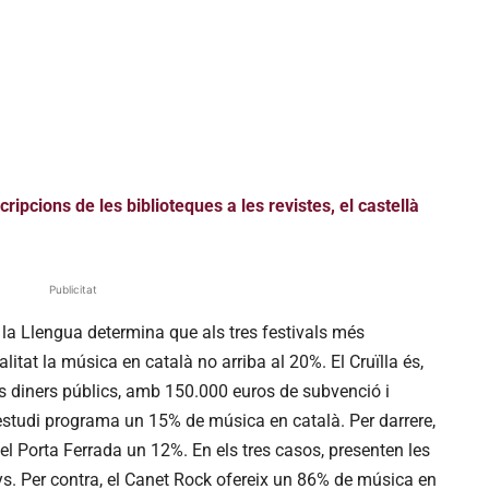
pcions de les biblioteques a les revistes, el castellà
Publicitat
 la Llengua determina que als tres festivals més
itat la música en català no arriba al 20%. El Cruïlla és,
més diners públics, amb 150.000 euros de subvenció i
’estudi programa un 15% de música en català. Per darrere,
el Porta Ferrada un 12%. En els tres casos, presenten les
nys. Per contra, el Canet Rock ofereix un 86% de música en