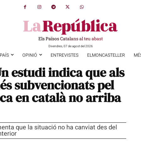
Els Països Catalans al teu abast
Divendres, 07 de agost del 2026
PAÍS
OPINIÓ
ENTREVISTES
ELMONCASTELLER
MÉ
 estudi indica que als
més subvencionats pel
ca en català no arriba
enta que la situació no ha canviat des del
nterior