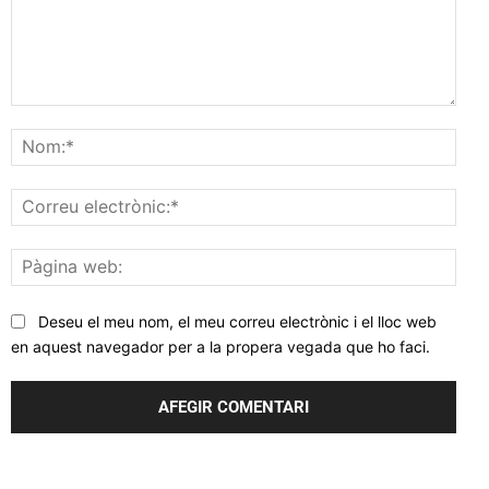
Comentar
Nom
Corr
elec
Pàgi
web
Deseu el meu nom, el meu correu electrònic i el lloc web
en aquest navegador per a la propera vegada que ho faci.