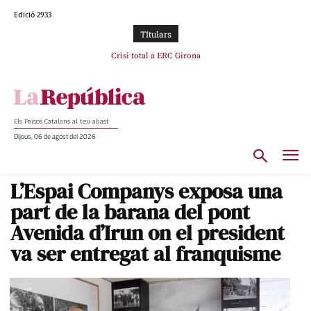
Edició 2933
TItulars
L’abandonament de les seleccions catalanes per part de la UFEC
Crisi total a ERC Girona
espanyolitza l’esport del país
Els Països Catalans al teu abast
Dijous, 06 de agost del 2026
L’Espai Companys exposa una
part de la barana del pont
Avenida d’Irun on el president
va ser entregat al franquisme