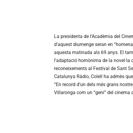
La presidenta de l’Acadèmia del Cinem
d’aquest diumenge seran en “homenatg
aquesta matinada als 69 anys. El ta
l’adaptació homònima de la novel·la d’Em
reconeixements al Festival de Sant Se
Catalunya Ràdio, Colell ha admès que 
“En record d’un dels més grans nostre
Villaronga com un “geni” del cinema 