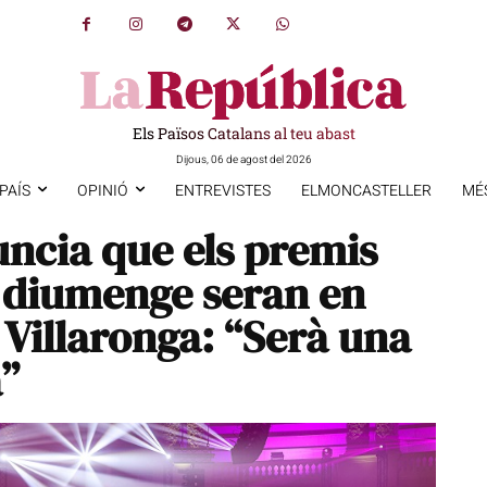
Els Països Catalans al teu abast
Dijous, 06 de agost del 2026
PAÍS
OPINIÓ
ENTREVISTES
ELMONCASTELLER
MÉ
ncia que els premis
 diumenge seran en
Villaronga: “Serà una
a”