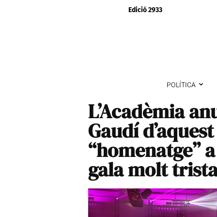
Edició 2933
POLÍTICA
L’Acadèmia anu
Gaudí d’aquest
“homenatge” a 
gala molt trist