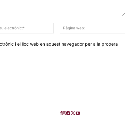
Correu
Pàgina
electrònic:*
web:
trònic i el lloc web en aquest navegador per a la propera