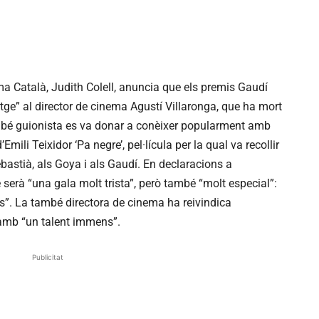
a Català, Judith Colell, anuncia que els premis Gaudí
e” al director de cinema Agustí Villaronga, que ha mort
mbé guionista es va donar a conèixer popularment amb
ili Teixidor ‘Pa negre’, pel·lícula per la qual va recollir
bastià, als Goya i als Gaudí. En declaracions a
serà “una gala molt trista”, però també “molt especial”:
s”. La també directora de cinema ha reivindica
amb “un talent immens”.
Publicitat