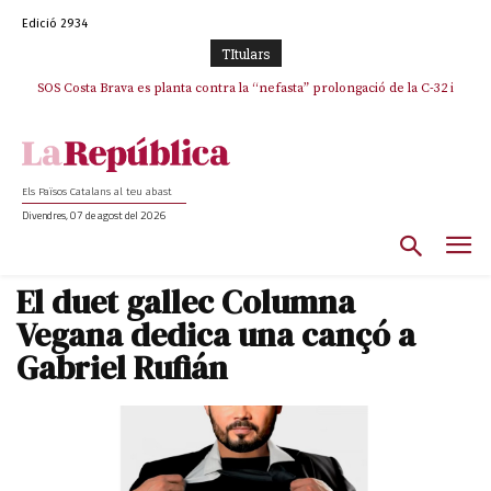
Edició 2934
TItulars
SOS Costa Brava es planta contra la “nefasta” prolongació de la C-32 i
n’exigeix la retirada immediata
Els Països Catalans al teu abast
Divendres, 07 de agost del 2026
El duet gallec Columna
Vegana dedica una cançó a
Gabriel Rufián