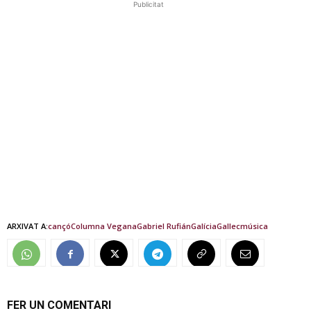
Publicitat
ARXIVAT A:
cançó
Columna Vegana
Gabriel Rufián
Galícia
Gallec
música
FER UN COMENTARI