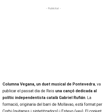
- Publicitat -
Columna Vegana, un duet musical de Pontevedra
, va
publicar el passat dia de Reis
una cançó dedicada al
polític independentista català Gabriel Rufián
. La
formació, originaria del barri de Mollavao, està format per
Corbi (guitarres i sintetitzadors) i Estevo (veu). El conjunt