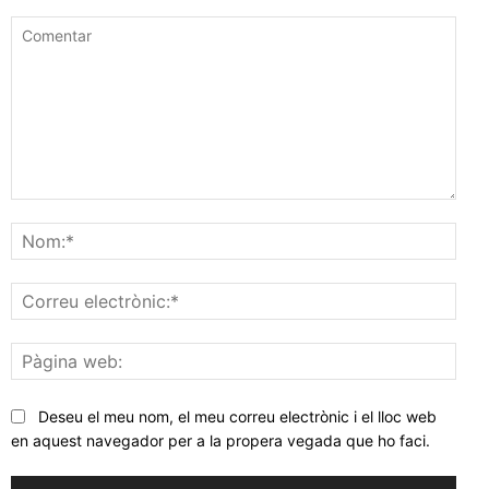
Comentar
Nom
Corr
elec
Pàgi
web
Deseu el meu nom, el meu correu electrònic i el lloc web
en aquest navegador per a la propera vegada que ho faci.