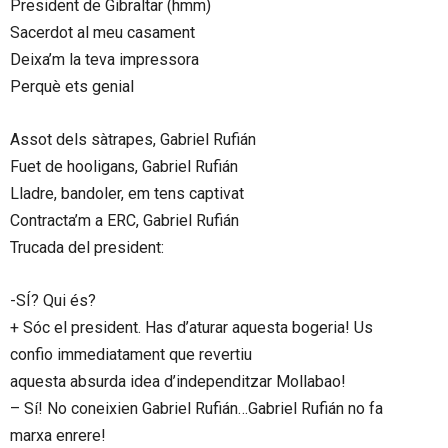
President de Gibraltar (hmm)
Sacerdot al meu casament
Deixa’m la teva impressora
Perquè ets genial
Assot dels sàtrapes, Gabriel Rufián
Fuet de hooligans, Gabriel Rufián
Lladre, bandoler, em tens captivat
Contracta’m a ERC, Gabriel Rufián
Trucada del president:
-SÍ? Qui és?
+ Sóc el president. Has d’aturar aquesta bogeria! Us
confio immediatament que revertiu
aquesta absurda idea d’independitzar Mollabao!
– Sí! No coneixien Gabriel Rufián…Gabriel Rufián no fa
marxa enrere!