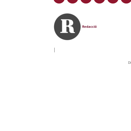
Redacció
|
D