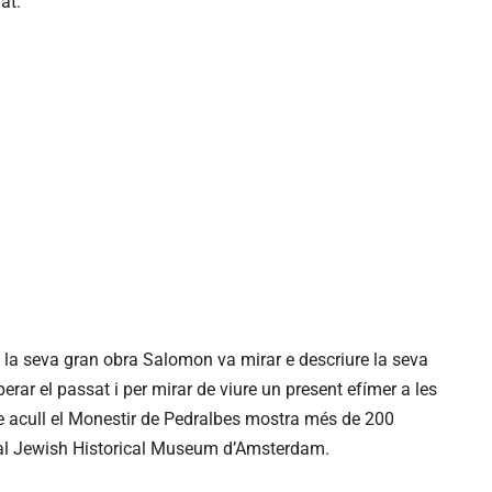
at.
 la seva gran obra Salomon va mirar e descriure la seva
perar el passat i per mirar de viure un present efímer a les
que acull el Monestir de Pedralbes mostra més de 200
 al Jewish Historical Museum d’Amsterdam.