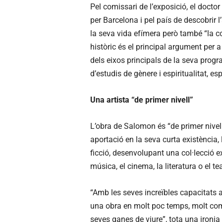
Pel comissari de l’exposició, el doctor
per Barcelona i pel país de descobrir l
la seva vida efímera però també “la co
històric és el principal argument per a
dels eixos principals de la seva progr
d’estudis de gènere i espiritualitat, e
Una artista “de primer nivell”
L’obra de Salomon és “de primer nivell
aportació en la seva curta existència, 
ficció, desenvolupant una col·lecció e
música, el cinema, la literatura o el tea
“Amb les seves increïbles capacitats a
una obra en molt poc temps, molt comp
seves ganes de viure”, tota una ironi