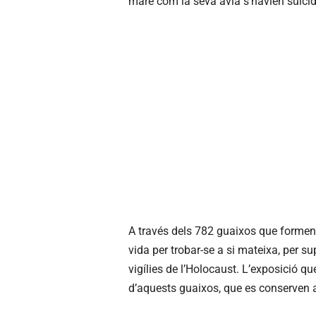
mare com la seva àvia s’havien suïcid
A través dels 782 guaixos que formen
vida per trobar-se a si mateixa, per su
vigílies de l’Holocaust. L’exposició 
d’aquests guaixos, que es conserven