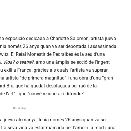
na exposició dedicada a Charlotte Salomon, artista jueva
 tenia només 26 anys quan va ser deportada i assassinada
itz. El Reial Monestir de Pedralbes és la seu d’una
a,
Vida? o teatre?
, amb una àmplia selecció de l’ingent
 exili a França, gràcies als quals l’artista va superar
a artista “de primera magnitud” i una obra d’una “gran
ard Bru, que ha quedat desplaçada per raó de la
e l’art” i que “convé recuperar i difondre”.
Publicitat
ta jueva alemanya, tenia només 26 anys quan va ser
La seva vida va estar marcada per l’amor i la mort i una