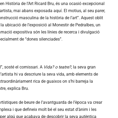
 en Història de l’Art Ricard Bru, és una ocasió excepcional
’artista, mai abans exposada aquí. El motius, al seu parer,
nstrucció masculina de la història de l’art”. Aquest oblit
 la ubicació de l’exposició al Monestir de Pedralbes, un
amació expositiva són les línies de recerca i divulgació
specialment de “dones silenciades”.
”, sosté el comissari. A
Vida? o teatre?
, la seva gran
l’artista hi va descriure la seva vida, amb elements de
xtraordinàriament rica de guaixos on s’hi barreja la
tre, explica Bru.
rtístiques de beure de l’avantguarda de l’època va crear
lexa i que defineix molt bé el seu estat d’ànim i les
a per algú que acabava de descobrir la seva autèntica