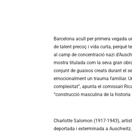
Barcelona acull per primera vegada u
de talent precoç i vida curta, perquè
al camp de concentració nazi d’Auschw
mostra titulada com la seva gran obr
conjunt de guaixos creats durant el seu
emocionalment un trauma familiar. Un
complexitat”, apunta el comissari Ric
“construcció masculina de la historia d
Charlotte Salomon (1917-1943), artis
deportada i exterminada a Auschwitz. 