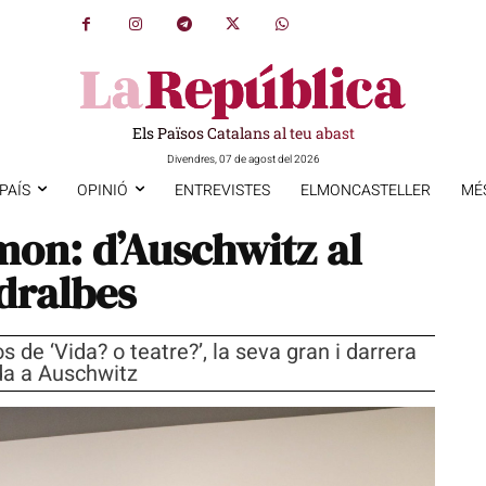
Els Països Catalans al teu abast
Divendres, 07 de agost del 2026
PAÍS
OPINIÓ
ENTREVISTES
ELMONCASTELLER
MÉ
mon: d’Auschwitz al
dralbes
 de ‘Vida? o teatre?’, la seva gran i darrera
da a Auschwitz