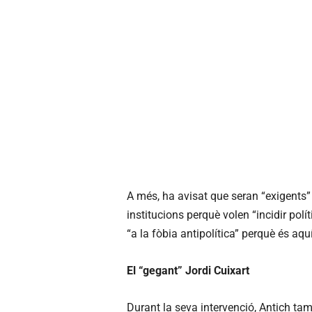
A més, ha avisat que seran “exigents” a
institucions perquè volen “incidir pol
“a la fòbia antipolítica” perquè és aqu
El “gegant” Jordi Cuixart
Durant la seva intervenció, Antich ta