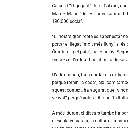
Casals i “el gegant” Jordi Cuixart, qu
Marcel Mauri “de les lluites compartide
190.000 socis”.
“El nostre gran repte és saber estar-ne
portar el llegat “molt més lluny” si és
Òmnium i pel país”, ha conclòs. Segon
fer créixer l’entitat fins al milió de soci
D’altra banda, ha recordat els exiliats 
perquè tornin “a casa”, així com també
aquest context, ha augurat que “vindr
senyal” perquè voldrà dir que “la lluit
A més, durant el discurs també ha parl
d’escola en català, la cultura i la cohe