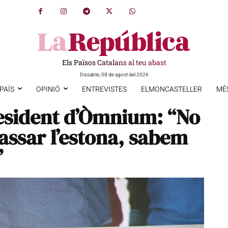
Els Països Catalans al teu abast
Dissabte, 08 de agost del 2026
PAÍS
OPINIÓ
ENTREVISTES
ELMONCASTELLER
MÉ
esident d’Òmnium: “No
assar l’estona, sabem
”