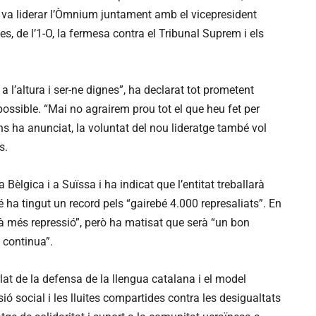
e va liderar l’Òmnium juntament amb el vicepresident
s, de l’1-O, la fermesa contra el Tribunal Suprem i els
 a l’altura i ser-ne dignes”, ha declarat tot prometent
 possible. “Mai no agrairem prou tot el que heu fet per
s ha anunciat, la voluntat del nou lideratge també vol
s.
a Bèlgica i a Suïssa i ha indicat que l’entitat treballarà
 ha tingut un record pels “gairebé 4.000 represaliats”. En
à més repressió”, però ha matisat que serà “un bon
a continua”.
at de la defensa de la llengua catalana i el model
sió social i les lluites compartides contra les desigualtats