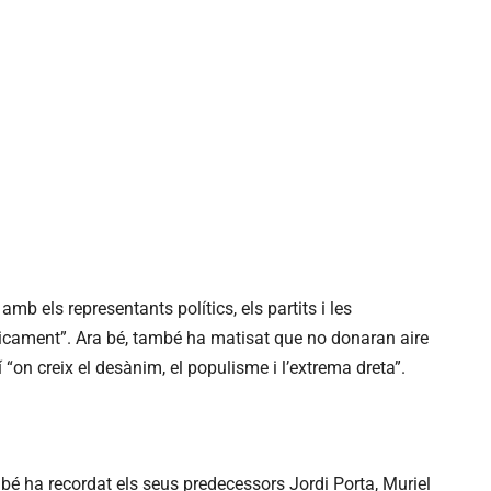
mb els representants polítics, els partits i les
íticament”. Ara bé, també ha matisat que no donaran aire
í “on creix el desànim, el populisme i l’extrema dreta”.
mbé ha recordat els seus predecessors Jordi Porta, Muriel