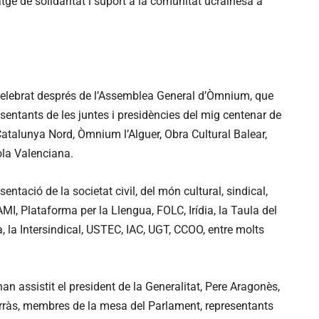
satge de solidaritat i suport a la comunitat ucraïnesa a
a celebrat després de l’Assemblea General d’Òmnium, que
entants de les juntes i presidències del mig centenar de
Catalunya Nord, Òmnium l’Alguer, Obra Cultural Balear,
ola Valenciana.
ntació de la societat civil, del món cultural, sindical,
AMI, Plataforma per la Llengua, FOLC, Irídia, la Taula del
a, la Intersindical, USTEC, IAC, UGT, CCOO, entre molts
 han assistit el president de la Generalitat, Pere Aragonès,
orràs, membres de la mesa del Parlament, representants