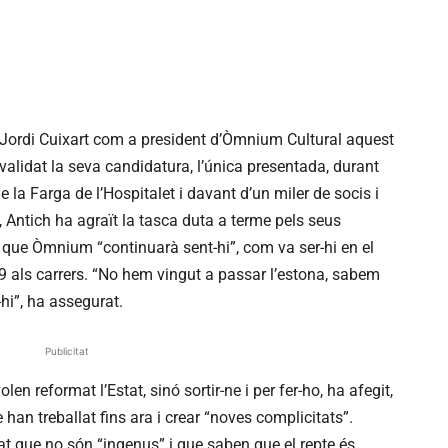
 Jordi Cuixart com a president d’Òmnium Cultural aquest
validat la seva candidatura, l’única presentada, durant
e la Farga de l’Hospitalet i davant d’un miler de socis i
, Antich ha agraït la tasca duta a terme pels seus
 que Òmnium “continuarà sent-hi”, com va ser-hi en el
19 als carrers. “No hem vingut a passar l’estona, sabem
-hi”, ha assegurat.
Publicitat
en reformat l’Estat, sinó sortir-ne i per fer-ho, ha afegit,
han treballat fins ara i crear “noves complicitats”.
t que no són “ingenus” i que saben que el repte és