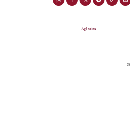
Agències
|
Di