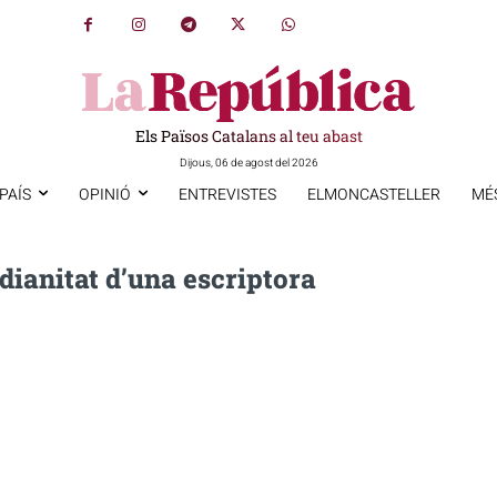
Els Països Catalans al teu abast
Dijous, 06 de agost del 2026
PAÍS
OPINIÓ
ENTREVISTES
ELMONCASTELLER
MÉ
dianitat d’una escriptora