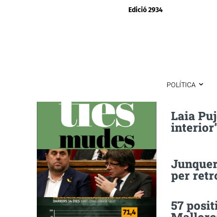
Edició 2934
POLÍTICA
Laia Puj
interior
Junquer
per ret
57 posit