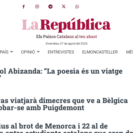
Els Països Catalans al teu abast
Divendres, 07 de agost del 2026
PAÍS
OPINIÓ
ENTREVISTES
ELMONCASTELLER
MÉ
ol Abizanda: “La poesia és un viatge
”
as viatjarà dimecres que ve a Bèlgica
robar-se amb Puigdemont
ius al brot de Menorca i 22 al de