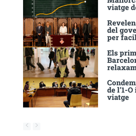
Mallorca
viatge d
Revelen
del gove
per faci
Els prim
Barcelo
relaxame
Condemn
de l’1-O
viatge