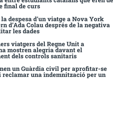
 entre estudiants catalans que eren d
e final de curs
 la despesa d’un viatge a Nova York
rn d’Ada Colau després de la negativa
litar les dades
ers viatgers del Regne Unit a
na mostren alegria davant el
nt dels controls sanitaris
en un Guàrdia civil per aprofitar-se
 i reclamar una indemnització per un