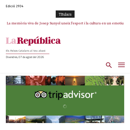
Edició 2934
TItulars
La memòria viva de Josep Sunyol uneix l’esport i la cultura en un emotiu
homenatge a Guadarrama pel seu 90è aniversari
Els Països Catalans al teu abast
Divendres, 07 de agost del 2026