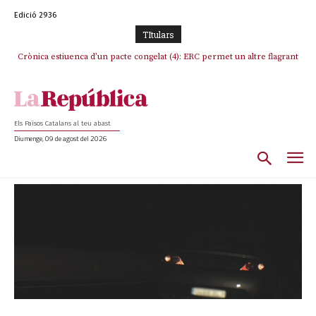
Edició 2936
TItulars
Crònica estiuenca d’un pacte congelat (4): ERC permet un altre flagrant
incompliment de l’acord, les seleccions catalanes un cop més
sacrificades
Els Països Catalans al teu abast
Diumenge, 09 de agost del 2026