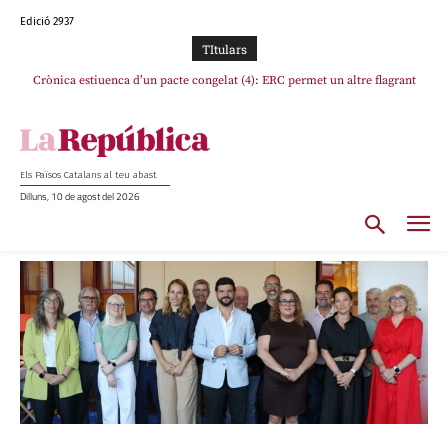
Edició 2937
TItulars
Crònica estiuenca d’un pacte congelat (4): ERC permet un altre flagrant
incompliment de l’acord, les seleccions catalanes un cop més sacrificades
Els Països Catalans al teu abast
Dilluns, 10 de agost del 2026