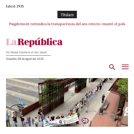
Edició 2935
TItulars
Puigdemont reivindica la transparència del seu retorn i manté el pols
ferm per la plena llibertat dels encausats
Els Països Catalans al teu abast
Dissabte, 08 de agost del 2026