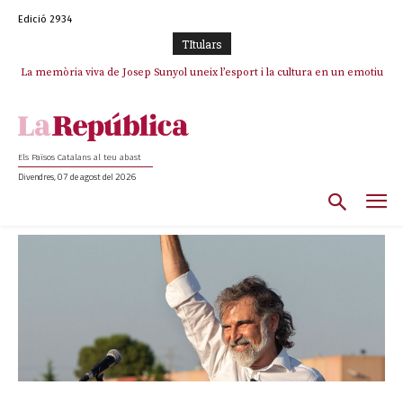
Edició 2934
TItulars
La memòria viva de Josep Sunyol uneix l’esport i la cultura en un emotiu
homenatge a Guadarrama pel seu 90è aniversari
Els Països Catalans al teu abast
Divendres, 07 de agost del 2026