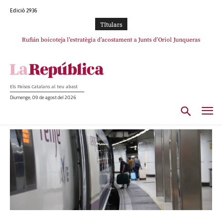
Edició 2936
TItulars
Rufián boicoteja l’estratègia d’acostament a Junts d’Oriol Junqueras
Els Països Catalans al teu abast
Diumenge, 09 de agost del 2026