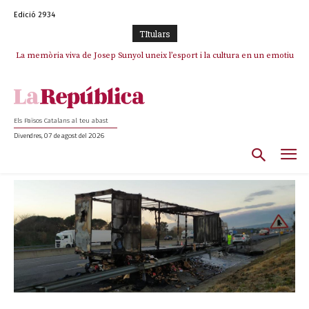
Edició 2934
TItulars
La memòria viva de Josep Sunyol uneix l’esport i la cultura en un emotiu
homenatge a Guadarrama pel seu 90è aniversari
Els Països Catalans al teu abast
Divendres, 07 de agost del 2026