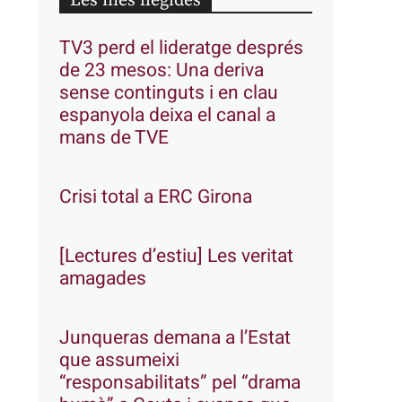
Les més llegides
TV3 perd el lideratge després
de 23 mesos: Una deriva
sense continguts i en clau
espanyola deixa el canal a
mans de TVE
Crisi total a ERC Girona
[Lectures d’estiu] Les veritat
amagades
Junqueras demana a l’Estat
que assumeixi
“responsabilitats” pel “drama