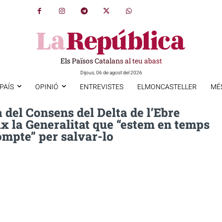
Els Països Catalans al teu abast
Dijous, 06 de agost del 2026
PAÍS
OPINIÓ
ENTREVISTES
ELMONCASTELLER
MÉ
 del Consens del Delta de l’Ebre
x la Generalitat que “estem en temps
ompte” per salvar-lo