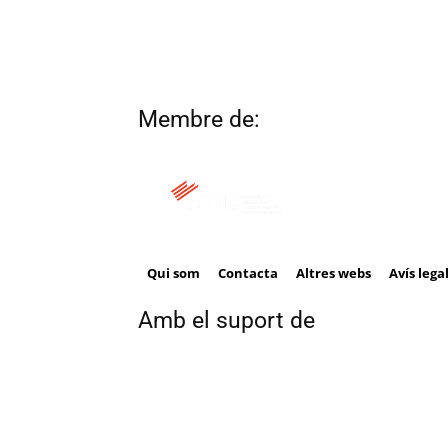
Membre de:
Qui som
Contacta
Altres webs
Avís lega
Amb el suport de