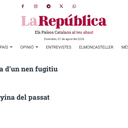
Els Països Catalans al teu abast
Divendres, 07 de agost del 2026
PAÍS
OPINIÓ
ENTREVISTES
ELMONCASTELLER
MÉ
 d’un nen fugitiu
yina del passat