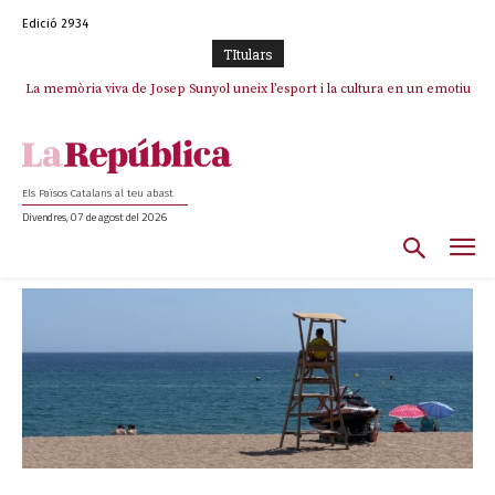
Edició 2934
TItulars
La memòria viva de Josep Sunyol uneix l’esport i la cultura en un emotiu
La “dignitat” a mitges de Marc Puigtió: renuncia a Girona pels àudios però
s’aferra als càrrecs remunerats de Sant Julià i el Consell Comarcal
homenatge a Guadarrama pel seu 90è aniversari
Els Països Catalans al teu abast
Divendres, 07 de agost del 2026