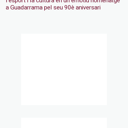
l’esport i la cultura en un emotiu homenatge
a Guadarrama pel seu 90è aniversari