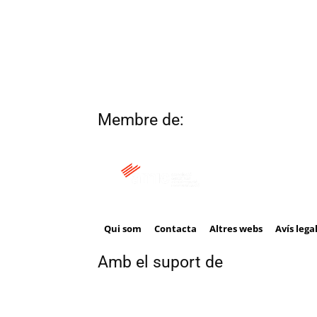
Membre de:
Qui som
Contacta
Altres webs
Avís lega
Amb el suport de