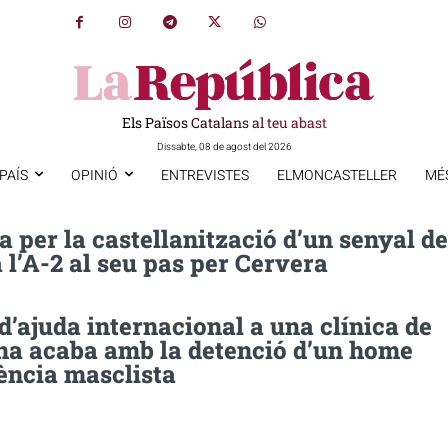
Els Països Catalans al teu abast
Dissabte, 08 de agost del 2026
PAÍS
OPINIÓ
ENTREVISTES
ELMONCASTELLER
MÉ
 per la castellanització d’un senyal de
a l’A-2 al seu pas per Cervera
d’ajuda internacional a una clínica de
na acaba amb la detenció d’un home
ència masclista