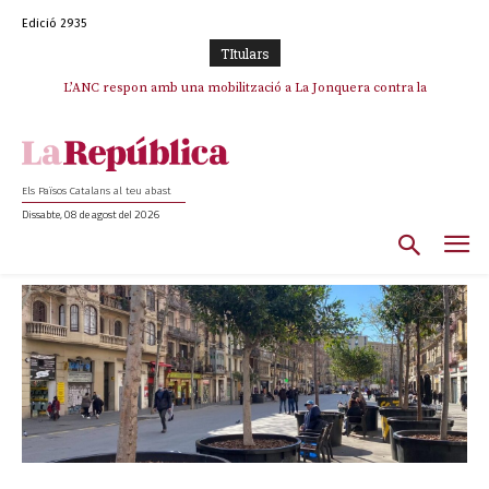
Edició 2935
TItulars
L’ANC respon amb una mobilització a La Jonquera contra la
catalanofòbia i els abusos de la Policia Nacional
Els Països Catalans al teu abast
Dissabte, 08 de agost del 2026