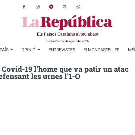
Els Països Catalans al teu abast
Divendres, 07 de agost del 2026
PAÍS
OPINIÓ
ENTREVISTES
ELMONCASTELLER
MÉ
Covid-19 l’home que va patir un atac
efensant les urnes l’1-O