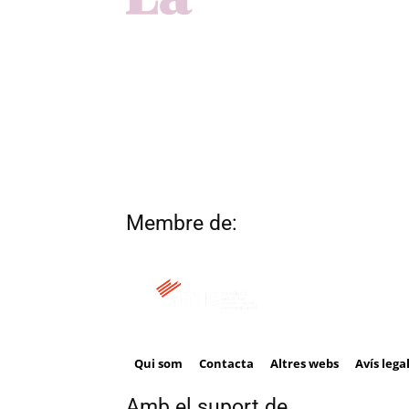
Membre de:
Qui som
Contacta
Altres webs
Avís lega
Amb el suport de