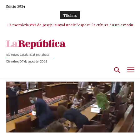
Edició 2934
TItulars
La memòria viva de Josep Sunyol uneix l’esport i la cultura en un emotiu
homenatge a Guadarrama pel seu 90è aniversari
Els Països Catalans al teu abast
Divendres, 07 de agost del 2026