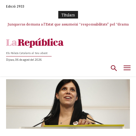
Edició 2933
TItulars
Junqueras demana a l’Estat que assumeixi “responsabilitats” pel “drama
humà” a Ceuta i avança que Catalunya haurà de continuar acollint
menors
Els Països Catalans al teu abast
Dijous, 06 de agost del 2026