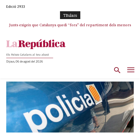
Edició 2933
TItulars
Junts exigeix que Catalunya quedi “fora” del repartiment dels menors
migrants de Ceuta
Els Països Catalans al teu abast
Dijous, 06 de agost del 2026