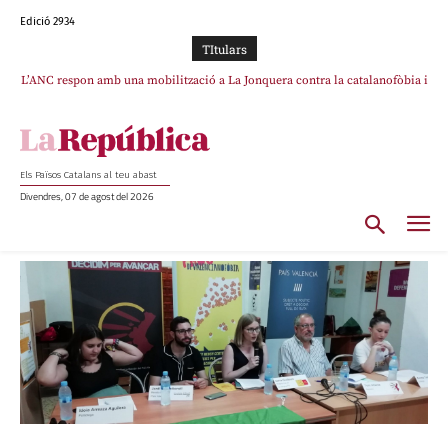
Edició 2934
TItulars
L’ANC respon amb una mobilització a La Jonquera contra la catalanofòbia i
els abusos de la Policia Nacional
Els Països Catalans al teu abast
Divendres, 07 de agost del 2026