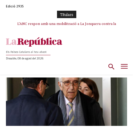
Edició 2935
TItulars
L’ANC respon amb una mobilització a La Jonquera contra la
catalanofòbia i els abusos de la Policia Nacional
Els Països Catalans al teu abast
Dissabte, 08 de agost del 2026