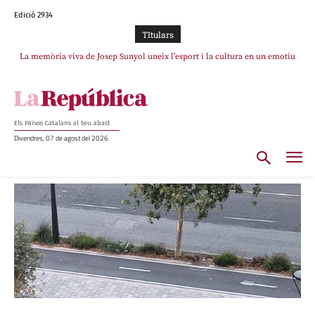
Edició 2934
TItulars
La memòria viva de Josep Sunyol uneix l’esport i la cultura en un emotiu
homenatge a Guadarrama pel seu 90è aniversari
Els Països Catalans al teu abast
Divendres, 07 de agost del 2026