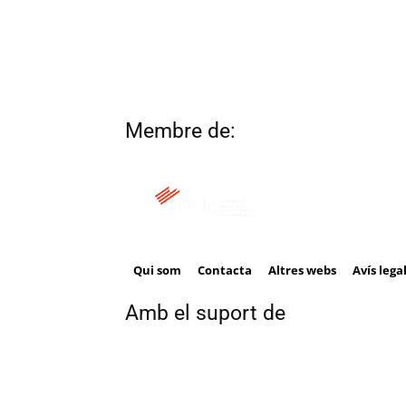
Membre de:
Qui som
Contacta
Altres webs
Avís lega
Amb el suport de