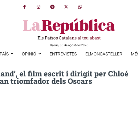
Els Països Catalans al teu abast
Dijous, 06 de agost del 2026
PAÍS
OPINIÓ
ENTREVISTES
ELMONCASTELLER
MÉ
nd’, el film escrit i dirigit per Chloé
ran triomfador dels Oscars