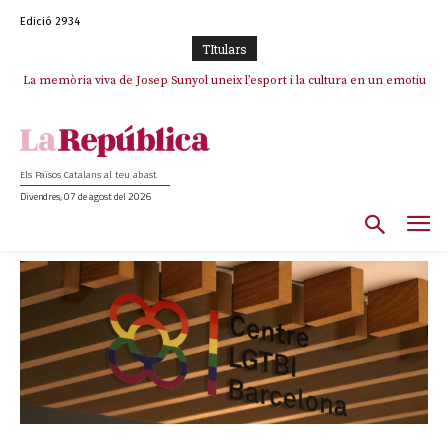
Edició 2934
TItulars
La memòria viva de Josep Sunyol uneix l’esport i la cultura en un emotiu
homenatge a Guadarrama pel seu 90è aniversari
Els Països Catalans al teu abast
Divendres, 07 de agost del 2026