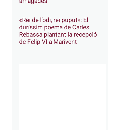
amagades
«Rei de l’odi, rei puput»: El
duríssim poema de Carles
Rebassa plantant la recepció
de Felip VI a Marivent