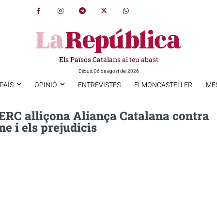
Els Països Catalans al teu abast
Dijous, 06 de agost del 2026
PAÍS
OPINIÓ
ENTREVISTES
ELMONCASTELLER
MÉ
 ERC alliçona Aliança Catalana contra
me i els prejudicis