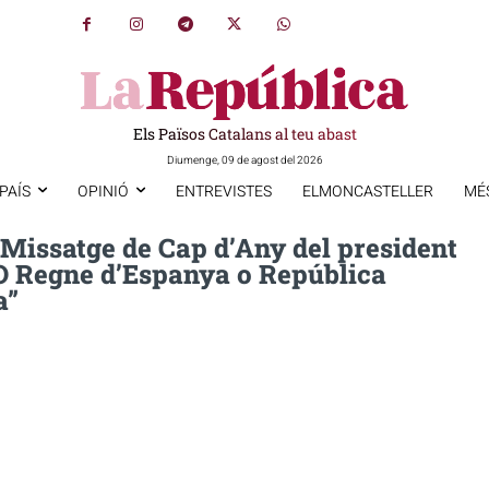
Els Països Catalans al teu abast
Diumenge, 09 de agost del 2026
PAÍS
OPINIÓ
ENTREVISTES
ELMONCASTELLER
MÉ
 Missatge de Cap d’Any del president
“O Regne d’Espanya o República
a”