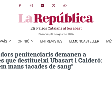
Els Països Catalans al teu abast
Divendres, 07 de agost del 2026
PAÍS
OPINIÓ
ENTREVISTES
ELMONCASTELLER
MÉ
adors penitenciaris demanen a
 que destitueixi Ubasart i Calderó:
em mans tacades de sang”