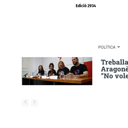
Edició 2934
POLÍTICA
Treball
Aragonès
“No vol