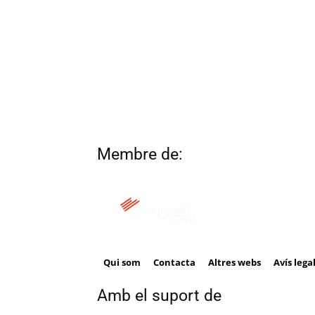
Membre de:
Qui som
Contacta
Altres webs
Avís lega
Amb el suport de