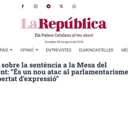
Els Països Catalans al teu abast
Dissabte, 08 de agost del 2026
PAÍS
OPINIÓ
ENTREVISTES
ELMONCASTELLER
MÉ
 sobre la sentència a la Mesa del
nt: “És un nou atac al parlamentarism
ibertat d’expressió”