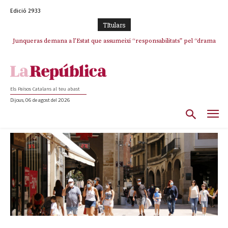
Edició 2933
TItulars
Junqueras demana a l’Estat que assumeixi “responsabilitats” pel “drama
humà” a Ceuta i avança que Catalunya haurà de continuar acollint
menors
Els Països Catalans al teu abast
Dijous, 06 de agost del 2026