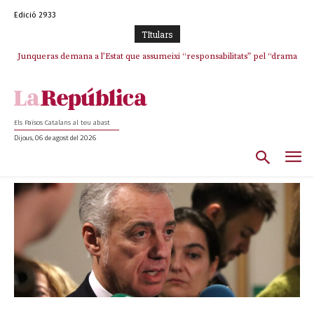
Edició 2933
TItulars
Junqueras demana a l’Estat que assumeixi “responsabilitats” pel “drama
humà” a Ceuta i avança que Catalunya haurà de continuar acollint
menors
Els Països Catalans al teu abast
Dijous, 06 de agost del 2026