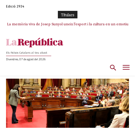
Edició 2934
TItulars
La memòria viva de Josep Sunyol uneix l’esport i la cultura en un emotiu
homenatge a Guadarrama pel seu 90è aniversari
Els Països Catalans al teu abast
Divendres, 07 de agost del 2026