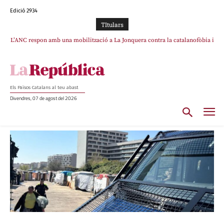
Edició 2934
TItulars
L’ANC respon amb una mobilització a La Jonquera contra la catalanofòbia i
els abusos de la Policia Nacional
Els Països Catalans al teu abast
Divendres, 07 de agost del 2026