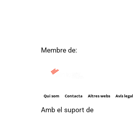
Membre de:
Qui som
Contacta
Altres webs
Avís lega
Amb el suport de