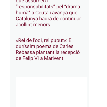
que assumeixi
“responsabilitats” pel “drama
humà” a Ceuta i avança que
Catalunya haurà de continuar
acollint menors
«Rei de l’odi, rei puput»: El
duríssim poema de Carles
Rebassa plantant la recepció
de Felip VI a Marivent