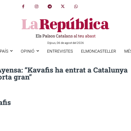
Els Països Catalans al teu abast
Dijous, 06 de agost del 2026
PAÍS
OPINIÓ
ENTREVISTES
ELMONCASTELLER
MÉ
yensa: “Kavafis ha entrat a Catalunya
orta gran”
afis