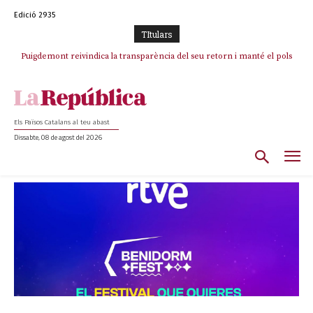
Edició 2935
TItulars
Puigdemont reivindica la transparència del seu retorn i manté el pols
ferm per la plena llibertat dels encausats
Els Països Catalans al teu abast
Dissabte, 08 de agost del 2026