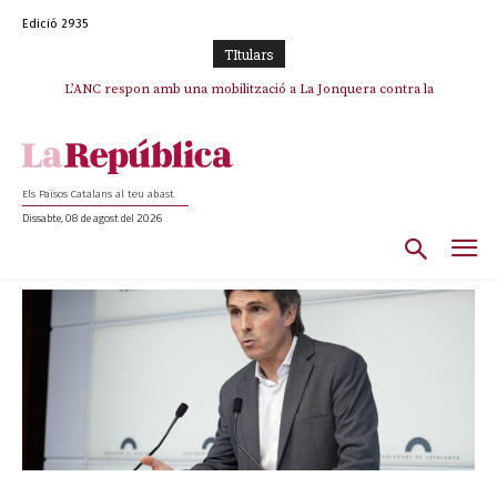
Edició 2935
TItulars
L’ANC respon amb una mobilització a La Jonquera contra la
catalanofòbia i els abusos de la Policia Nacional
Els Països Catalans al teu abast
Dissabte, 08 de agost del 2026