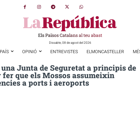
Els Països Catalans al teu abast
Dissabte, 08 de agost del 2026
PAÍS
OPINIÓ
ENTREVISTES
ELMONCASTELLER
MÉ
à una Junta de Seguretat a principis de
r fer que els Mossos assumeixin
cies a ports i aeroports