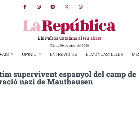
Els Països Catalans al teu abast
Dijous, 06 de agost del 2026
PAÍS
OPINIÓ
ENTREVISTES
ELMONCASTELLER
MÉ
ltim supervivent espanyol del camp de
ració nazi de Mauthausen