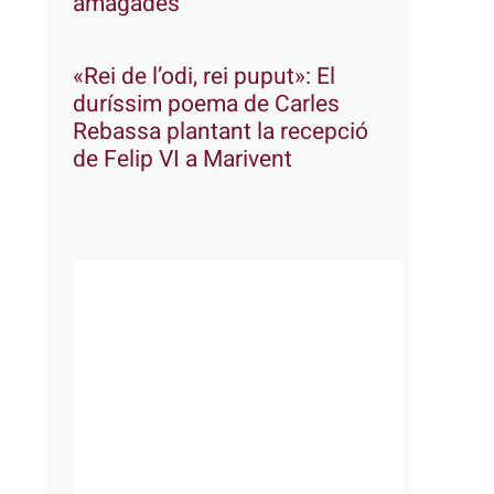
amagades
«Rei de l’odi, rei puput»: El
duríssim poema de Carles
Rebassa plantant la recepció
de Felip VI a Marivent