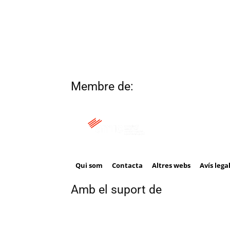
Membre de:
Qui som
Contacta
Altres webs
Avís lega
Amb el suport de