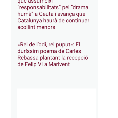
que assumeixi
“responsabilitats” pel “drama
humà” a Ceuta i avança que
Catalunya haurà de continuar
acollint menors
«Rei de l’odi, rei puput»: El
duríssim poema de Carles
Rebassa plantant la recepció
de Felip VI a Marivent