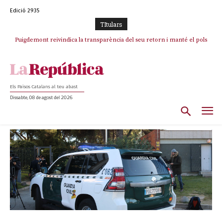
Edició 2935
TItulars
Puigdemont reivindica la transparència del seu retorn i manté el pols
ferm per la plena llibertat dels encausats
Els Països Catalans al teu abast
Dissabte, 08 de agost del 2026