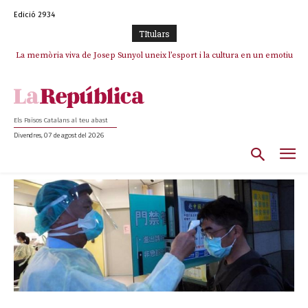
Edició 2934
TItulars
La memòria viva de Josep Sunyol uneix l’esport i la cultura en un emotiu
homenatge a Guadarrama pel seu 90è aniversari
Els Països Catalans al teu abast
Divendres, 07 de agost del 2026