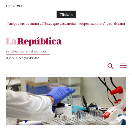
Edició 2933
TItulars
Junqueras demana a l’Estat que assumeixi “responsabilitats” pel “drama
humà” a Ceuta i avança que Catalunya haurà de continuar acollint
menors
Els Països Catalans al teu abast
Dijous, 06 de agost del 2026