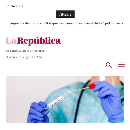
Edició 2932
TItulars
Junqueras demana a l’Estat que assumeixi “responsabilitats” pel “drama
humà” a Ceuta i avança que Catalunya haurà de continuar acollint
menors
Els Països Catalans al teu abast
Dimecres, 05 de agost del 2026