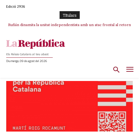
Edició 2936
TItulars
Rufián dinamita la unitat independentista amb un atac frontal al retorn
de Puigdemont
Els Països Catalans al teu abast
Diumenge, 09 de agost del 2026