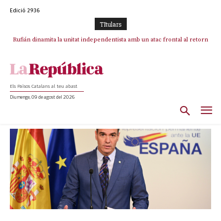
Edició 2936
TItulars
Rufián dinamita la unitat independentista amb un atac frontal al retorn
de Puigdemont
Els Països Catalans al teu abast
Diumenge, 09 de agost del 2026